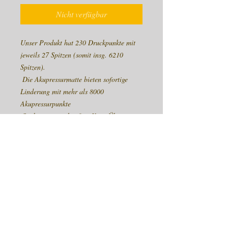
Nicht verfügbar
Unser Produkt hat 230 Druckpunkte mit 
jeweils 27 Spitzen (somit insg. 6210 
Spitzen).
 Die Akupressurmatte bieten sofortige 
Linderung mit mehr als 8000 
Akupressurpunkte
 Sie können regelmäßige Yoga-Übungen 
auf Akupressurmatten für zusätzliche 
Leistungen durchzuführen.
Tvamm Lifestyle Akupressurmatte 
verbessert den Stoffwechsel und die 
Verdauung bei regelmäßiger Anwendung.
Preis inkl 19% Mwst