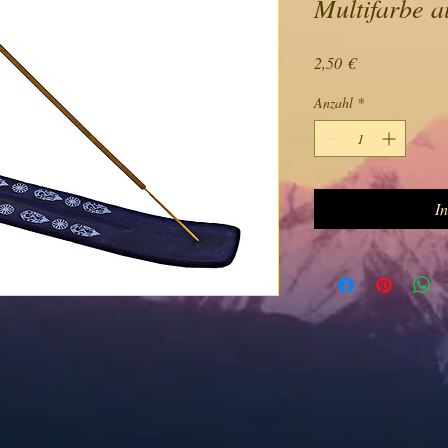
Multifarbe a
Preis
2,50 €
Anzahl
*
I