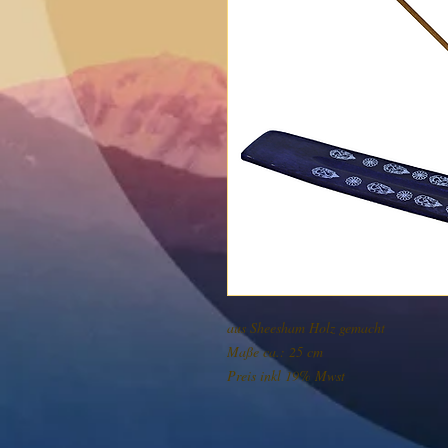
aus Sheesham Holz gemacht

Maße ca.: 25 cm

Preis inkl 19% Mwst