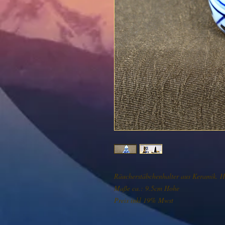
Räucherstäbchenhalter aus Keramik. Ha
Maße ca.: 9.5cm Hohe

Preis inkl 19% Mwst