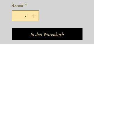
Anzahl
*
In den Warenkorb
Sehr schöne orientalische Schmückkasten 
oder nur als Wohndekor zu verwenden. 
Dieser Artikel ist handgefertigt im 
Rajasthan. 

Maße:- 28cm x 12cm x 12cm

Preis inkl 19% Mwst
Product Info
Sehr schöne orientalische Schmückkasten
oder nur als Wohndekor zu verwenden.
Dieser Artikel ist handgefertigt im