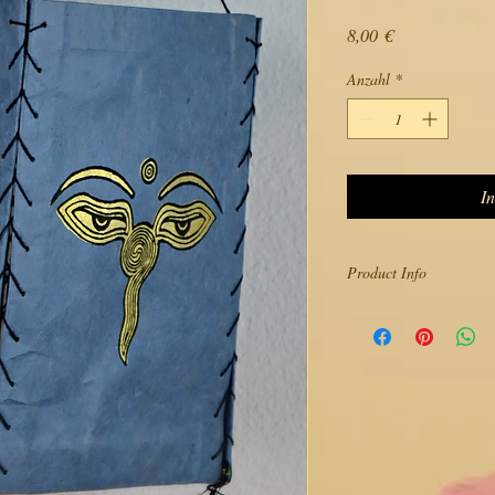
Preis
8,00 €
Anzahl
*
I
Product Info
Handgerfertigt Quadrat
Lampenschirm
Einzigartige Produkt v
Leicht Sehr geeignet f
Dieses Produkt ist nur
Elektrischezubehöre.