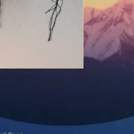
 with
Wix.com