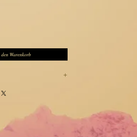
n den Warenkorb
isch Lokta-Papier Laterne /
on Nepal
ür Urlaub Dekor und Geschenke
 die Papierlampe ohne