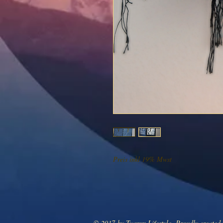
Preis inkl 19% Mwst
© 2017 by Tvamm Lifestyle. Proudly created