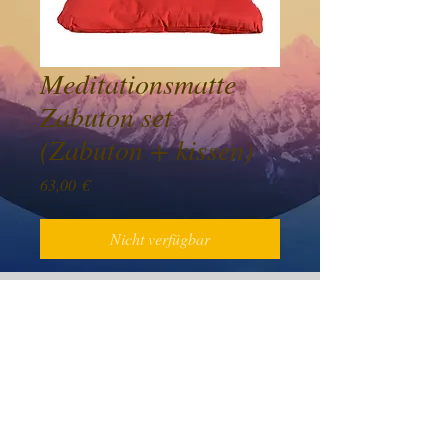
Meditationsmatte
Zabuton set
(Zabuton + kissen)
Preis
63,00 €
Nicht verfügbar
Preis inkl 19% Mwst.
Product Info
Bitte wählen Sie die Kissenfarbe Sie
wollen mit Burgundy zabuton.
Extra dicke Meditationsmatte für mehr