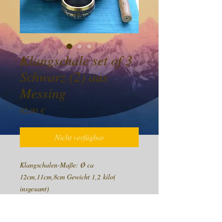
Klangschale set of 3
Schwarz (2) aus
Messing
Preis
62,00 €
Nicht verfügbar
Klangschalen-Maße: Ø ca
12cm,11cm,8cm Gewicht 1,2 kilo(
insgesamt)
Klangschale und Zubehöre sind
handgefertigt in Nepal.