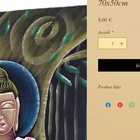
70x50cm
Preis
8,00 €
Anzahl
*
I
Product Info