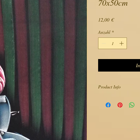
70x50cm
Preis
12,00 €
Anzahl
*
I
Product Info