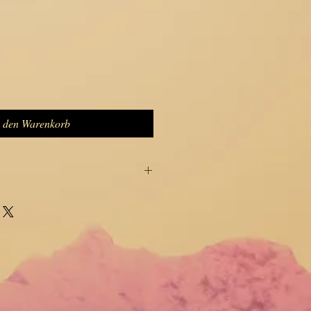
n den Warenkorb
ssen enthälten die frischesten und
nd streuen von ätherischen Ölen.
nd die perfekte Inhalt eines
 erholsamen Heiz- und Kühlwirkung auf
sen ist besonders geeignet für
ährend Yogesessions um das Licht zu
en zu entspannen.