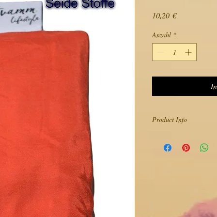
Preis
10,20 €
Anzahl
*
I
Product Info
Tvamm Lifestyle Augenki
besten Bio-Leinsamen u
Organische Leinsamen si
Augenkissens für einen
die Augen. Das Augenkis
Entspannungsübungen w
blockieren und die Aug