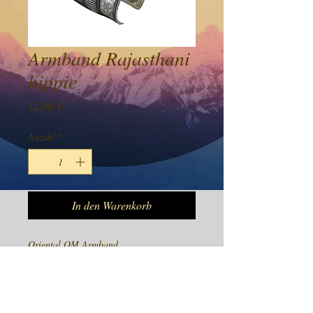
Armband Rajasthani
hippie
Preis
12,00 €
Anzahl
*
In den Warenkorb
Oriental OM Armband
Preis Inkl 19% Mwst