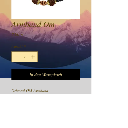
Armband Om
Preis
8,00 €
Anzahl
*
In den Warenkorb
Oriental OM Armband
Preis Inkl 19% Mwst
Product Info