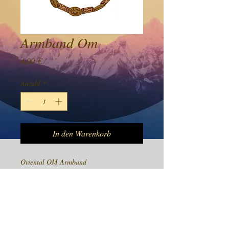
Armband Om
Preis
4,00 €
Anzahl
*
In den Warenkorb
Oriental OM Armband
Preis Inkl 19% Mwst
Product Info