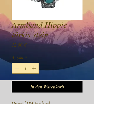
Armband Hippie
türkis stein
Preis
12,00 €
Anzahl
*
In den Warenkorb
Oriental OM Armband
Preis Inkl 19% Mwst