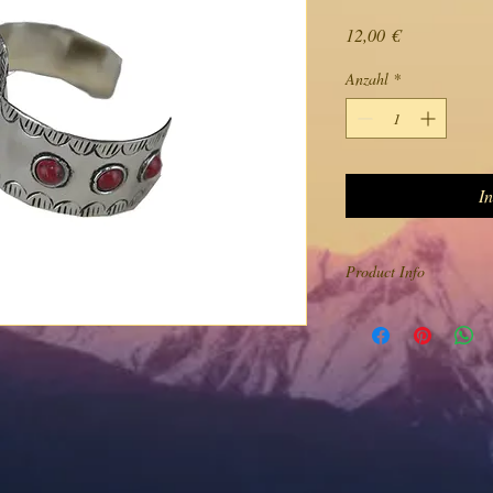
Preis
12,00 €
Anzahl
*
I
Product Info