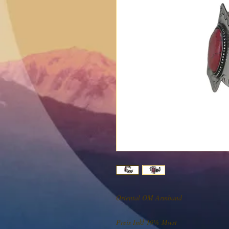
Oriental OM Armband
Preis Inkl 19% Mwst