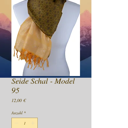
Seide Schal - Model
95
Preis
12,00 €
Anzahl
*