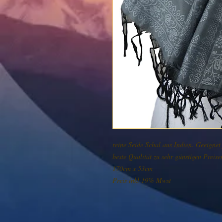
reine Seide Schal aus Indien. Geeignet 
beste Qualität zu sehr günstigen Preise
170cm x 53cm
Preis inkl 19% Mwst